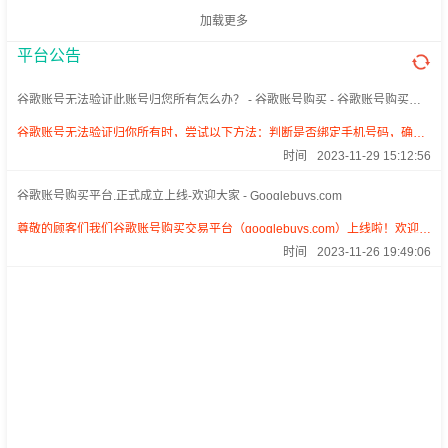
加载更多
平台公告
谷歌账号无法验证此账号归您所有怎么办？ - 谷歌账号购买 - 谷歌账号购买交
易平台 - Googlebuys.com
谷歌账号无法验证归你所有时，尝试以下方法：判断是否绑定手机号码，确认
注册时的姓名，提供可接收结果的邮箱，关注辅助邮箱的回复。耐心等待，绑
时间
2023-11-29 15:12:56
定手机和开启二次认证以增强安全。
谷歌账号购买平台,正式成立上线-欢迎大家 - Googlebuys.com
尊敬的顾客们我们谷歌账号购买交易平台（googlebuys.com）上线啦！欢迎你
来采购我们的谷歌账号购买啦！我们只售卖稳定永久不封的谷歌！高质量谷
时间
2023-11-26 19:49:06
歌，畅享谷歌服务，欢迎你的到来。