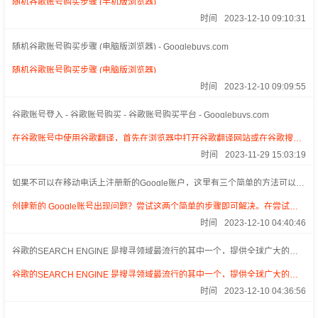
随机谷歌账号购买步骤 (手机版浏览器)
时间
2023-12-10 09:10:31
随机谷歌账号购买步骤 (电脑版浏览器) - Googlebuys.com
随机谷歌账号购买步骤 (电脑版浏览器)
时间
2023-12-10 09:09:55
谷歌账号登入 - 谷歌账号购买 - 谷歌账号购买平台 - Googlebuys.com
在谷歌账号中使用谷歌翻译，首先在浏览器中打开谷歌翻译网站或在谷歌搜索
框中输入“Google Translate”并点击搜索结果中的谷歌翻译链接。在谷歌翻译的
时间
2023-11-29 15:03:19
主界面，输入你想要翻译的文本，并选择你想要翻译成的语言。点击“翻译”按
钮后，文本将被翻译成你选择的语言。要保存这个翻译结果，你需要登录你的
如果不可以在移动电话上注册新的Google账户，这里有三个简单的方法可以尝
谷歌账号。如果你在使用谷歌浏览器（Chrome），你可以更改浏览器的语言
试。 - 谷歌账号购买交易平台 - Googlebuys.com
设置，使其自动翻译网页。但请注意，谷歌翻译的准确性可能会因语言和文本
创建新的 Google账号出现问题？尝试这两个简单的步骤即可解决。在尝试创
的复杂性而变化，对于一些专业或特定领域的术语，谷歌翻译可能无法提供完
立自己的谷歌账号过程中，常常碰到的问题是：很抱歉，出现了一点儿小状
全准确的翻译
时间
2023-12-10 04:40:46
况...跟麻烦您再试一次……是常見的問題。.要如何应对这些难题呢？?
谷歌的SEARCH ENGINE 是搜寻领域最流行的其中一个，提供全球广大的资
讯和知识库 - 谷歌账号购买 - 谷歌账号购买交易平台 - Googlebuys.com
谷歌的SEARCH ENGINE 是搜寻领域最流行的其中一个，提供全球广大的资
讯和知识库.在电子邮箱中使用 Gmail 可以让全世界超过数十亿的用户轻易地发
时间
2023-12-10 04:36:56
送及接收电子邮件，同时它也具备了强劲的垃圾邮件过滤性能。.在