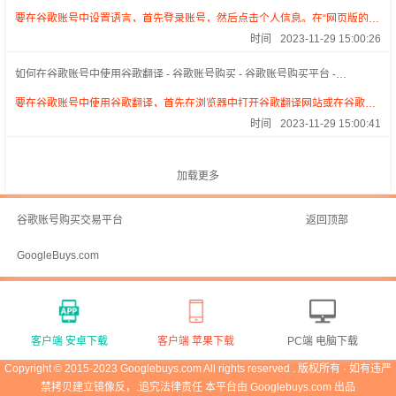
Googlebuys.com
要在谷歌账号中设置语言，首先登录账号，然后点击个人信息。在“网页版的常
规偏好设置”下，点击语言和“修改”图标，搜索并选择首选语言，然后点击选
时间
2023-11-29 15:00:26
择。如果懂多种语言，可以添加其他语言。更改后，关闭并重新打开浏览器。
如果账号语言与所选不符，可清除浏览器缓存和Cookie后重新设置。移动设备
如何在谷歌账号中使用谷歌翻译 - 谷歌账号购买 - 谷歌账号购买平台 -
上的语言更改会反映在网页上，如需更改移动应用语言，需更新设备语言设置
Googlebuys.com
要在谷歌账号中使用谷歌翻译，首先在浏览器中打开谷歌翻译网站或在谷歌搜
索框中输入“Google Translate”并点击搜索结果中的谷歌翻译链接。在谷歌翻译
时间
2023-11-29 15:00:41
的主界面，输入你想要翻译的文本，并选择你想要翻译成的语言。点击“翻译”
按钮后，文本将被翻译成你选择的语言。要保存这个翻译结果，你需要登录你
的谷歌账号。如果你在使用谷歌浏览器（Chrome），你可以更改浏览器的语
加载更多
言设置，使其自动翻译网页。但请注意，谷歌翻译的准确性可能会因语言和文
本的复杂性而变化，对于一些专业或特定领域的术语，谷歌翻译可能无法提供
完全准确的翻译
谷歌账号购买交易平台
返回顶部
GoogleBuys.com
客户端 安卓下载
客户端 苹果下载
PC端 电脑下载
Copyright © 2015-2023 Googlebuys.com All rights reserved . 版权所有 · 如有违严
禁拷贝建立镜像反，.追究法律责任 本平台由 Googlebuys.com 出品